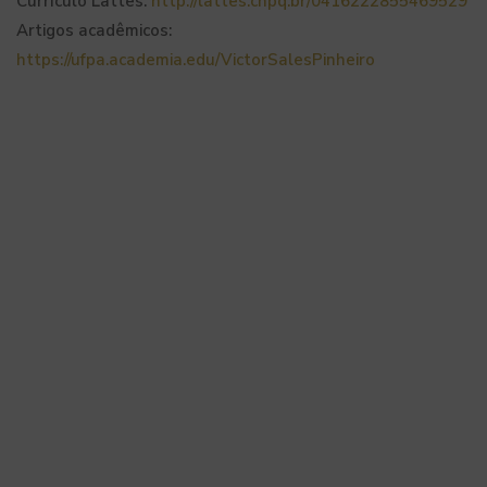
Currículo Lattes:
http://lattes.cnpq.br/0416222855469529
Artigos acadêmicos:
https://ufpa.academia.edu/VictorSalesPinheiro
Inscreva-se em nossa
newsletter e receba todas as
novidades do Dialético.