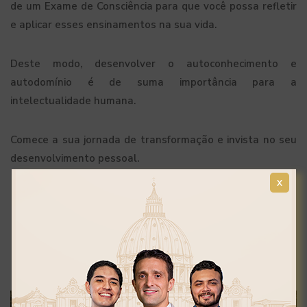
de um Exame de Consciência para que você possa refletir
e aplicar esses ensinamentos na sua vida.
Deste modo, desenvolver o autoconhecimento e
autodomínio é de suma importância para a
intelectualidade humana.
Comece a sua jornada de transformação e invista no seu
desenvolvimento pessoal.
x
SAIBA MAIS