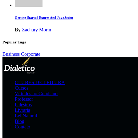
Getting Started Expres And JavaScript
By
Zachary Morin
Popular Tags
Business
Corporate
CLUBES DE LEITURA
Cursos
Virtudes no Cotidiano
Professor
Palestras
Livraria
Lei Natural
Blog
Contato